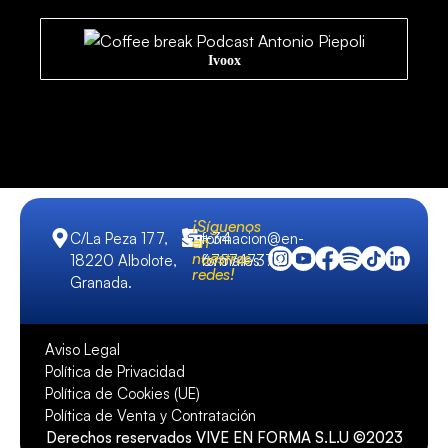
Ivoox
Spotify
¡Síguenos
C/La Peza 177,
formacion@en-
+34
en
nuestras
18220 Albolote,
forma.es
675747379
redes!
Granada.
Aviso Legal
Política de Privacidad
Política de Cookies (UE)
Política de Venta y Contratación
Derechos reservados VIVE EN FORMA S.L.U ©2023