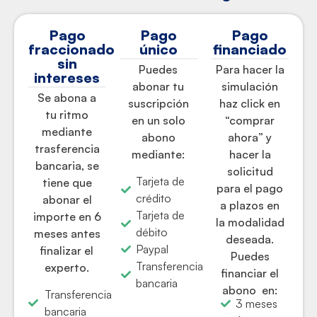
Pago
Pago
Pago
fraccionado
único
financiado
sin
Puedes
Para hacer la
intereses
abonar tu
simulación
Se abona a
suscripción
haz click en
tu ritmo
en un solo
“comprar
mediante
abono
ahora” y
trasferencia
mediante:
hacer la
bancaria, se
solicitud
Tarjeta de
tiene que
para el pago
crédito
abonar el
a plazos en
Tarjeta de
importe en 6
la modalidad
débito
meses antes
deseada.
Paypal
finalizar el
Puedes
Transferencia
experto.
financiar el
bancaria
abono en:
Transferencia
3 meses
bancaria