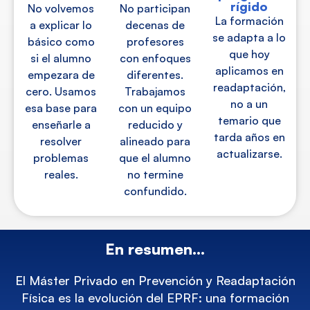
rígido
No volvemos
No participan
La formación
a explicar lo
decenas de
se adapta a lo
básico como
profesores
que hoy
si el alumno
con enfoques
aplicamos en
empezara de
diferentes.
readaptación,
cero. Usamos
Trabajamos
no a un
esa base para
con un equipo
temario que
enseñarle a
reducido y
tarda años en
resolver
alineado para
actualizarse.
problemas
que el alumno
reales.
no termine
confundido.
En resumen...
El Máster Privado en Prevención y Readaptación
Física es la evolución del EPRF: una formación