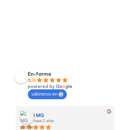
En-forma
5.0
powered by
G
o
o
g
l
e
valóranos en
I MG
hace 2 años