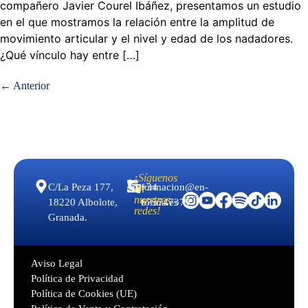
compañero Javier Courel Ibáñez, presentamos un estudio
en el que mostramos la relación entre la amplitud de
movimiento articular y el nivel y edad de los nadadores.
¿Qué vínculo hay entre […]
←
Anterior
¡Síguenos
C/La Peza 177,
formacion@en-
+34
en
nuestras
18220 Albolote,
forma.es
675747379
redes!
Granada.
Aviso Legal
Política de Privacidad
Política de Cookies (UE)