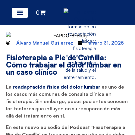
0
Álvaro Manuel Gutierrez
enero 31, 2025
Fisioterapia a Pie de Camilla:
Cómo trabajar el dolor lumbar en
un caso clínico
La
readaptación física del dolor lumbar
es uno de
los casos más comunes de consulta clínica en
fisioterapia. Sin embargo, pocos pacientes conocen
los factores que influyen en su recuperación más
allá del tratamiento en sí.
En este nuevo episodio del
Podcast ‘Fisioterapia a
Pie de Camilla’
os traemos un caso atípico de dolor