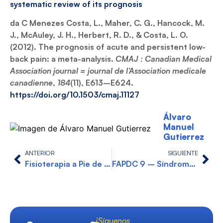
systematic review of its prognosis
da C Menezes Costa, L., Maher, C. G., Hancock, M.
J., McAuley, J. H., Herbert, R. D., & Costa, L. O.
(2012). The prognosis of acute and persistent low-
back pain: a meta-analysis.
CMAJ : Canadian Medical
Association journal = journal de l’Association medicale
canadienne
,
184
(11), E613–E624.
https://doi.org/10.1503/cmaj.11127
Álvaro
Manuel
Gutierrez
ANTERIOR
SIGUIENTE
Fisioterapia a Pie de Camilla: Carga precoz tras una cirugía de tobillo
FAPDC 9 – Síndrome de Espalda Fallida: Diagnóstico, causas y tratamiento
¡Síguenos