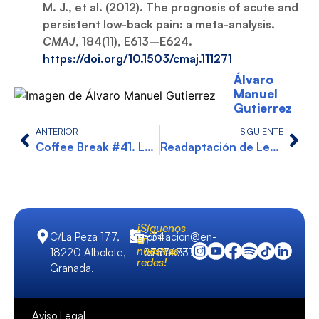
M. J., et al. (2012). The prognosis of acute and
persistent low-back pain: a meta-analysis.
CMAJ
, 184(11), E613–E624.
https://doi.org/10.1503/cmaj.111271
Álvaro
Manuel
Gutierrez
ANTERIOR
SIGUIENTE
Coffee Break #41. La preparación física con deportistas de élite, con Moisés Benavente
Readaptación de Lesiones: Cómo volver al movimiento sin miedo
¡Síguenos
C/La Peza 177,
formacion@en-
+34
en
nuestras
18220 Albolote,
forma.es
675747379
redes!
Granada.
Aviso Legal