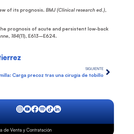
iew of its prognosis.
BMJ (Clinical research ed.)
,
. The prognosis of acute and persistent low-back
enne
,
184
(11), E613–E624.
ierrez
SIGUIENTE
milla: Carga precoz tras una cirugía de tobillo
ica de Venta y Contratación