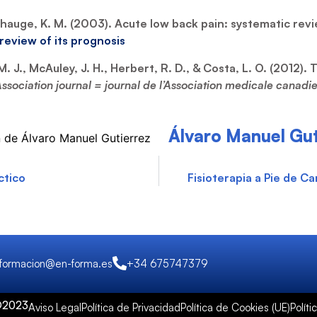
fshauge, K. M. (2003). Acute low back pain: systematic rev
review of its prognosis
 J., McAuley, J. H., Herbert, R. D., & Costa, L. O. (2012)
ociation journal = journal de l’Association medicale canadi
Álvaro Manuel Gut
ctico
Fisioterapia a Pie de Ca
formacion@en-forma.es
+34 675747379
 ©2023
Aviso Legal
Política de Privacidad
Política de Cookies (UE)
Polít