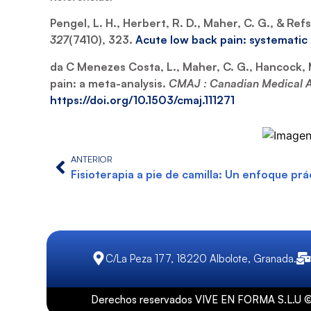
Pengel, L. H., Herbert, R. D., Maher, C. G., & Re
327
(7410), 323.
Acute low back pain: systematic 
da C Menezes Costa, L., Maher, C. G., Hancock, M.
pain: a meta-analysis.
CMAJ : Canadian Medical Ass
https://doi.org/10.1503/cmaj.111271
ANTERIOR
Fisioterapia a pie de camilla: Un enfoque prá
C/La Peza 177, 18220 Albolote, Granada.
Derechos reservados VIVE EN FORMA S.L.U