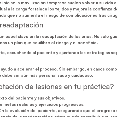
 inician la movilización temprana suelen volver a su vida 
ual a la carga fortalece los tejidos y mejora la confianza 
o que no aumenta el riesgo de complicaciones tras cirugía
a readaptación
 papel clave en la readaptación de lesiones. No solo gui
s un plan que equilibre el riesgo y el beneficio.
te, escuchando al paciente y ajustando las estrategias se
ca ayudó a acelerar el proceso. Sin embargo, en casos com
e debe ser aún más personalizado y cuidadoso.
ación de lesiones en tu práctica?
exto del paciente y sus objetivos.
 metas realistas y ejercicios progresivos.
ún la evolución del paciente, asegurando que el progreso 
tancia de la readaptación y cómo puede contribuir a su re