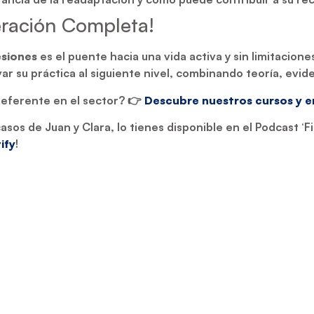
eración Completa!
esiones
es el puente hacia una vida activa y sin limitacio
r su práctica al siguiente nivel, combinando teoría, eviden
referente en el sector? 👉
Descubre nuestros cursos y em
casos de Juan y Clara, lo tienes disponible en el Podcast ‘F
ify
!